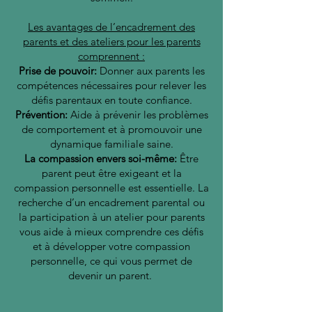
Les avantages de l’encadrement des
parents et des ateliers pour les parents
comprennent :
Prise de pouvoir:
Donner aux parents les
compétences nécessaires pour relever les
défis parentaux en toute confiance.
Prévention:
Aide à prévenir les problèmes
de comportement et à promouvoir une
dynamique familiale saine.
La compassion envers soi-même:
Être
parent peut être exigeant et la
compassion personnelle est essentielle. La
recherche d’un encadrement parental ou
la participation à un atelier pour parents
vous aide à mieux comprendre ces défis
et à développer votre compassion
personnelle, ce qui vous permet de
devenir un parent.