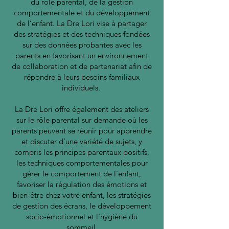
du rôle parental, de la gestion
comportementale et du développement
de l’enfant. La Dre Lori vise à partager
des stratégies et des techniques fondées
sur des données probantes avec les
parents en favorisant un environnement
de collaboration et de partenariat afin de
répondre à leurs besoins familiaux
individuels.
La Dre Lori offre également des ateliers
sur le rôle parental sur demande où les
parents peuvent se réunir pour apprendre
et discuter d’une variété de sujets, y
compris les principes parentaux positifs,
les techniques comportementales pour
gérer le comportement de l’enfant,
favoriser la régulation des émotions et
bien-être chez votre enfant, les stratégies
de gestion des écrans, le développement
socio-émotionnel et l’hygiène du
sommeil.