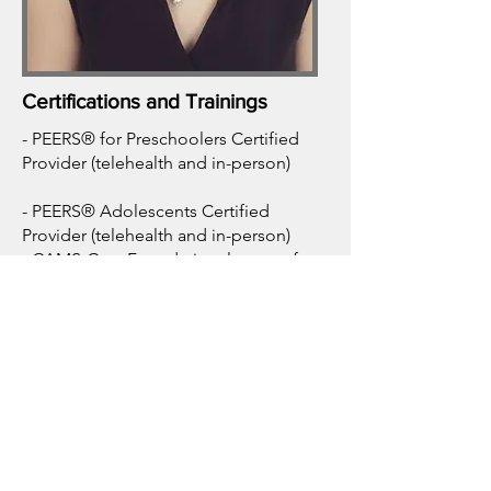
Certifications and Trainings
- PEERS® for Preschoolers Certified
Provider (telehealth and in-person)
- PEERS® Adolescents Certified
Provider (telehealth and in-person)
- CAMS-Care Foundational course for
assessing and treating suicidal risk
- CAMS-4 Teens
- Acceptance and Commitment
Therapy for Adolescents
- Trauma Focused- Cognitive
Behavioral Therapy
- Autism Diagnostic Interview - Revised